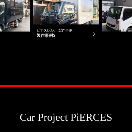
ピアスBOX 製作事例
例
ピアスBOX 
製作事例5
製作事例1
Car Project PiERCES